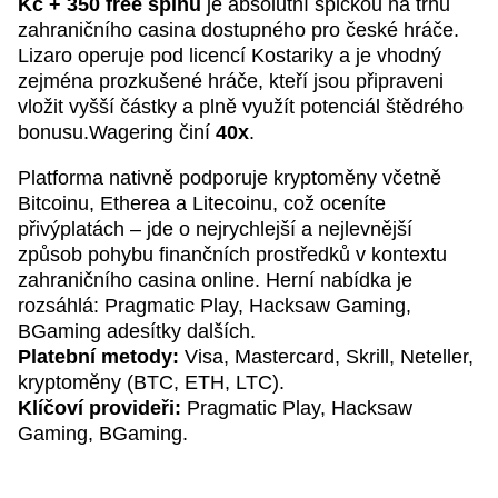
Kč + 350 free spinů
je absolutní špičkou na trhu
zahraničního casina dostupného pro české hráče.
Lizaro operuje pod licencí Kostariky a je vhodný
zejména prozkušené hráče, kteří jsou připraveni
vložit vyšší částky a plně využít potenciál štědrého
bonusu.Wagering činí
40x
.
Platforma nativně podporuje kryptoměny včetně
Bitcoinu, Etherea a Litecoinu, což oceníte
přivýplatách – jde o nejrychlejší a nejlevnější
způsob pohybu finančních prostředků v kontextu
zahraničního casina online. Herní nabídka je
rozsáhlá: Pragmatic Play, Hacksaw Gaming,
BGaming adesítky dalších.
Platební metody:
Visa, Mastercard, Skrill, Neteller,
kryptoměny (BTC, ETH, LTC).
Klíčoví provideři:
Pragmatic Play, Hacksaw
Gaming, BGaming.