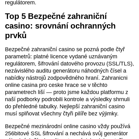
regulátorem.
Top 5 Bezpečné zahraniční
casino: srovnání ochranných
prvků
Bezpečné zahraniční casino se pozná podle čtyř
parametrů: platné licence vydané uznávaným
regulátorem, šifrování datového provozu (SSL/TLS),
nezávislého auditu generátoru náhodných čísel a
nabídky nástrojů zodpovědného hraní. Zahranicni
online casina pro ceske hrace se v těchto
parametrech liší — proto jsme každou platformu z
naší podborky podrobili kontrole a výsledky shrnuli
do přehledné tabulky. Nejlepší zahraniční casino
musí splňovat všechny čtyři pilíře bez výjimky.
Bezpečné mezinárodní online casino vždy používá
256bitové SSL šifrování a nechává svůj generátor