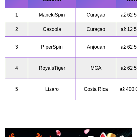
1
ManekiSpin
Curaçao
až 62 
2
Casoola
Curaçao
až 12 
3
PiperSpin
Anjouan
až 62 
4
RoyalsTiger
MGA
až 62 
5
Lizaro
Costa Rica
až 400 