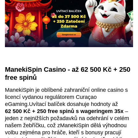
ManekiSpin Casino - až 62 500 Kč + 250
free spinů
ManekiSpin je oblíbené zahraniční online casino s
licencí vydanou regulátorem Curaçao
eGaming.Uvítací balíček dosahuje hodnoty až
62 500 Kč + 250 free spinů s wageringem 35x
–
jeden z nejnižších požadavků na odehrání v celém
našem žebříčku, což zManekiSpin dělá výhodnou
volbu zejména pro hráče, kteří s bonusy pracují