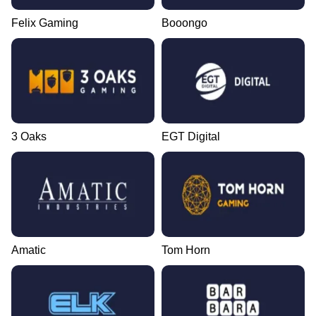
Felix Gaming
Booongo
3 Oaks
EGT Digital
Amatic
Tom Horn