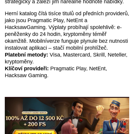
strategicky a záleží jim nareálné hodnotě nabídky.
Herní katalog čítá tisíce titulů od předních providerů,
jako jsou Pragmatic Play, NetEnt a
HacksawGaming. Výplaty probíhají spolehlivě: e-
peněženky do 24 hodin, kryptoměny téměř
okamžitě. Mobilníverze funguje plynule bez nutnosti
instalovat aplikaci – stačí mobilní prohlížeč.
Platební metody:
Visa, Mastercard, Skrill, Neteller,
kryptoměny.
Klíčoví provideři:
Pragmatic Play, NetEnt,
Hacksaw Gaming.