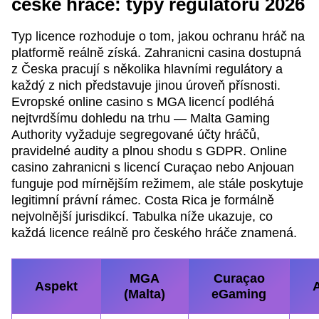
české hráče: typy regulátorů 2026
Typ licence rozhoduje o tom, jakou ochranu hráč na
platformě reálně získá. Zahranicni casina dostupná
z Česka pracují s několika hlavními regulátory a
každý z nich představuje jinou úroveň přísnosti.
Evropské online casino s MGA licencí podléhá
nejtvrdšímu dohledu na trhu — Malta Gaming
Authority vyžaduje segregované účty hráčů,
pravidelné audity a plnou shodu s GDPR. Online
casino zahranicni s licencí Curaçao nebo Anjouan
funguje pod mírnějším režimem, ale stále poskytuje
legitimní právní rámec. Costa Rica je formálně
nejvolnější jurisdikcí. Tabulka níže ukazuje, co
každá licence reálně pro českého hráče znamená.
MGA
Curaçao
Aspekt
(Malta)
eGaming