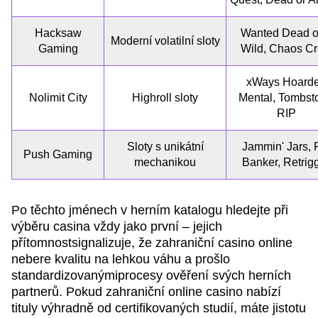
Hacksaw
Wanted Dead o
Moderní volatilní sloty
Gaming
Wild, Chaos C
xWays Hoarde
Nolimit City
Highroll sloty
Mental, Tombst
RIP
Sloty s unikátní
Jammin' Jars, 
Push Gaming
mechanikou
Banker, Retrig
Po těchto jménech v herním katalogu hledejte při
výběru casina vždy jako první – jejich
přítomnostsignalizuje, že zahraniční casino online
nebere kvalitu na lehkou váhu a prošlo
standardizovanýmiprocesy ověření svých herních
partnerů. Pokud zahraniční online casino nabízí
tituly výhradně od certifikovaných studií, máte jistotu