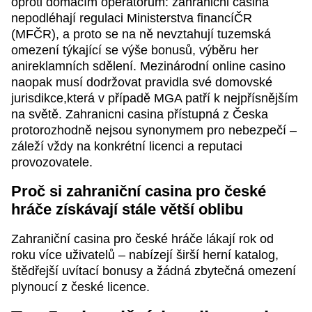
oproti domácím operátorům: zahranicni casina
nepodléhají regulaci Ministerstva financíČR
(MFČR), a proto se na ně nevztahují tuzemská
omezení týkající se výše bonusů, výběru her
anireklamních sdělení. Mezinárodní online casino
naopak musí dodržovat pravidla své domovské
jurisdikce,která v případě MGA patří k nejpřísnějším
na světě. Zahranicni casina přístupná z Česka
protorozhodně nejsou synonymem pro nebezpečí –
záleží vždy na konkrétní licenci a reputaci
provozovatele.
Proč si zahraniční casina pro české
hráče získávají stále větší oblibu
Zahraniční casina pro české hráče lákají rok od
roku více uživatelů – nabízejí širší herní katalog,
štědřejší uvítací bonusy a žádná zbytečná omezení
plynoucí z české licence.