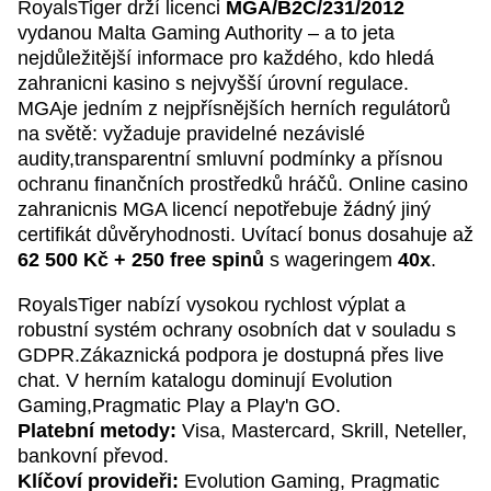
RoyalsTiger drží licenci
MGA/B2C/231/2012
vydanou Malta Gaming Authority – a to jeta
nejdůležitější informace pro každého, kdo hledá
zahranicni kasino s nejvyšší úrovní regulace.
MGAje jedním z nejpřísnějších herních regulátorů
na světě: vyžaduje pravidelné nezávislé
audity,transparentní smluvní podmínky a přísnou
ochranu finančních prostředků hráčů. Online casino
zahranicnis MGA licencí nepotřebuje žádný jiný
certifikát důvěryhodnosti. Uvítací bonus dosahuje až
62 500 Kč + 250 free spinů
s wageringem
40x
.
RoyalsTiger nabízí vysokou rychlost výplat a
robustní systém ochrany osobních dat v souladu s
GDPR.Zákaznická podpora je dostupná přes live
chat. V herním katalogu dominují Evolution
Gaming,Pragmatic Play a Play'n GO.
Platební metody:
Visa, Mastercard, Skrill, Neteller,
bankovní převod.
Klíčoví provideři:
Evolution Gaming, Pragmatic