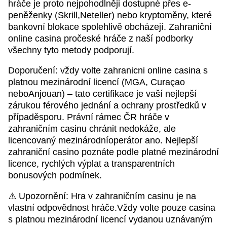
hráče je proto nejpohodlněji dostupné přes e-
peněženky (Skrill,Neteller) nebo kryptoměny, které
bankovní blokace spolehlivě obcházejí. Zahraniční
online casina pročeské hráče z naší podborky
všechny tyto metody podporují.
Doporučení: vždy volte zahranicni online casina s
platnou mezinárodní licencí (MGA, Curaçao
neboAnjouan) – tato certifikace je vaší nejlepší
zárukou férového jednání a ochrany prostředků v
případěsporu. Právní rámec ČR hráče v
zahraničním casinu chránit nedokáže, ale
licencovaný mezinárodníoperátor ano. Nejlepší
zahraniční casino poznáte podle platné mezinárodní
licence, rychlých výplat a transparentních
bonusových podmínek.
⚠️ Upozornění: Hra v zahraničním casinu je na
vlastní odpovědnost hráče.Vždy volte pouze casina
s platnou mezinárodní licencí vydanou uznávaným