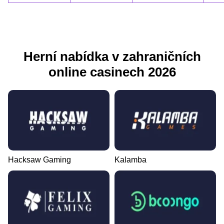
Herní nabídka v zahraničních
online casinech 2026
Hacksaw Gaming
Kalamba